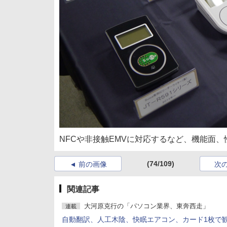
NFCや非接触EMVに対応するなど、機能面
(74/109)
前の画像
次
関連記事
大河原克行の「パソコン業界、東奔西走」
連載
自動翻訳、人工木陰、快眠エアコン、カード1枚で観