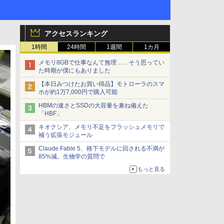
アクセスランキング
1時間
24時間
1週間
1カ月
メモリ8GBで仕事なんて無理……そう思ってい
た時期が僕にもありました
【本日みつけたお買い得品】モトローラのスマ
ホが約1万7,000円で購入可能
HBMの速さとSSDの大容量を兼ね備えた
「HBF」
キオクシア、メモリ不足をフラッシュメモリで
補う拡張モジュール
Claude Fable 5、格下モデルに回される不満が
85%減。生物学の質問で
もっと見る