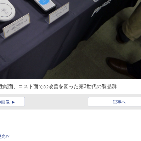
、性能面、コスト面での改善を図った第3世代の製品群
の画像
記事へ
光!?