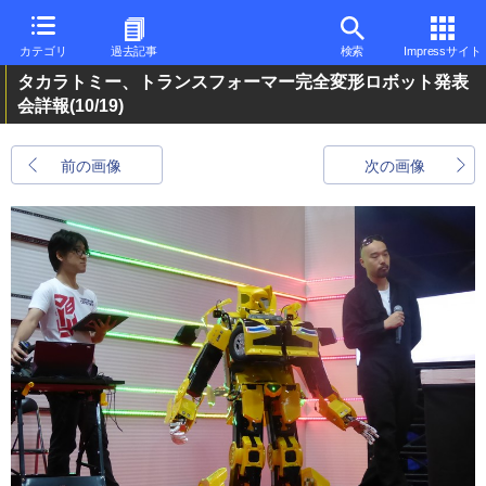
カテゴリ
過去記事
検索
Impressサイト
タカラトミー、トランスフォーマー完全変形ロボット発表
会詳報
(10/19)
前の画像
次の画像