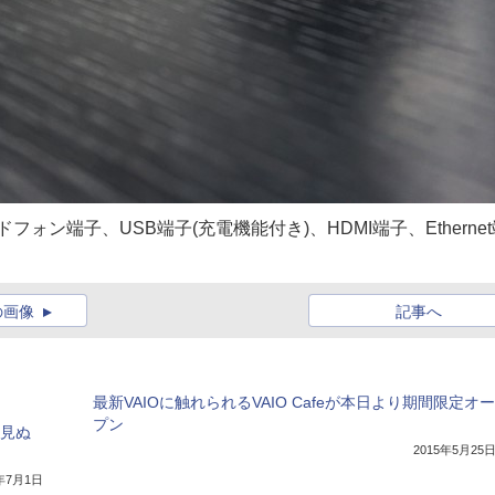
ン端子、USB端子(充電機能付き)、HDMI端子、Ethernet
の画像
記事へ
最新VAIOに触れられるVAIO Cafeが本日より期間限定オー
プン
だ見ぬ
2015年5月25
4年7月1日