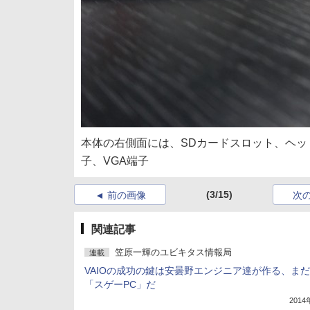
本体の右側面には、SDカードスロット、ヘッドフォ
子、VGA端子
(3/15)
前の画像
次
関連記事
笠原一輝のユビキタス情報局
連載
VAIOの成功の鍵は安曇野エンジニア達が作る、ま
「スゲーPC」だ
201