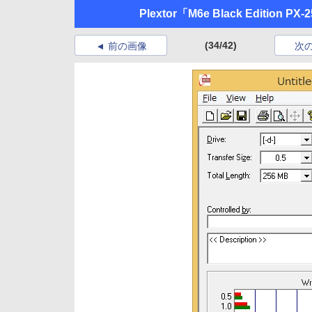
Plextor「M6e Black Edition PX
(34/42)
前の画像
次