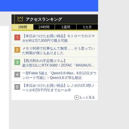
アクセスランキング
1時間
24時間
1週間
1カ月
【本日みつけたお買い得品】モトローラのスマ
ホが約1万7,000円で購入可能
メモリ8GBで仕事なんて無理……そう思ってい
た時期が僕にもありました
【西川和久の不定期コラム】
超小型11LにRTX 5080！ZOTAC「MAGNUS
ONE」最上位機の実力を探る
一部Fable 5超え「Qwen3.8-Max」8月12日ダウ
ンロード可能に！Qwen3.8-27Bも順次
【本日みつけたお買い得品】レノボの15.3型ノ
ートが4万5千円引きでセール中
もっと見る