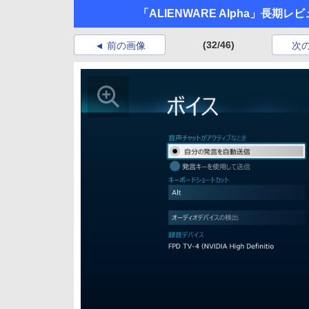
「ALIENWARE Alpha」長期レ
(32/46)
前の画像
次