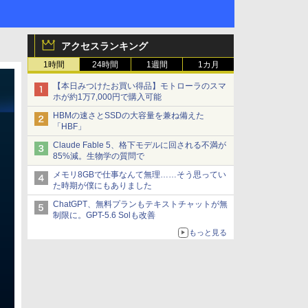
アクセスランキング
1時間
24時間
1週間
1カ月
【本日みつけたお買い得品】モトローラのスマ
ホが約1万7,000円で購入可能
HBMの速さとSSDの大容量を兼ね備えた
「HBF」
Claude Fable 5、格下モデルに回される不満が
85%減。生物学の質問で
メモリ8GBで仕事なんて無理……そう思ってい
た時期が僕にもありました
ChatGPT、無料プランもテキストチャットが無
制限に。GPT-5.6 Solも改善
もっと見る