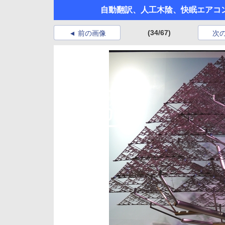
自動翻訳、人工木陰、快眠エアコン
(34/67)
前の画像
次