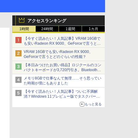
アクセスランキング
1時間
24時間
1週間
1カ月
【今すぐ読みたい！人気記事】VRAM 16GBで
も安いRadeon RX 9000、GeForceで言うとど
のぐらいの性能？ - PC Watch
VRAM 16GBでも安いRadeon RX 9000、
GeForceで言うとどのぐらいの性能？
【本日みつけたお買い得品】ロジクールのコン
パクトキーボードが3,720円引き。Bluetoothで3
台接続対応
メモリ8GBで仕事なんて無理……そう思ってい
た時期が僕にもありました
【今すぐ読みたい！人気記事】ついに不満解
消？Windows 11プレビュー版でタスクバーの
配置変更を徹底検証 - PC Watch
もっと見る