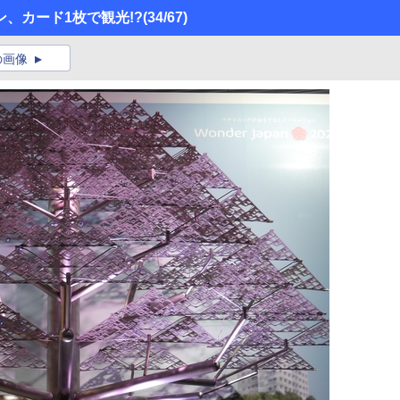
、カード1枚で観光!?
(34/67)
の画像