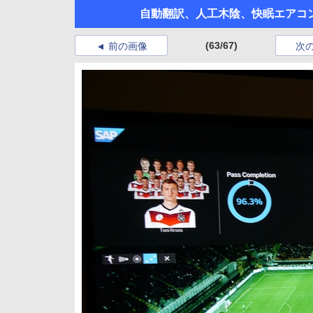
自動翻訳、人工木陰、快眠エアコン
(63/67)
前の画像
次