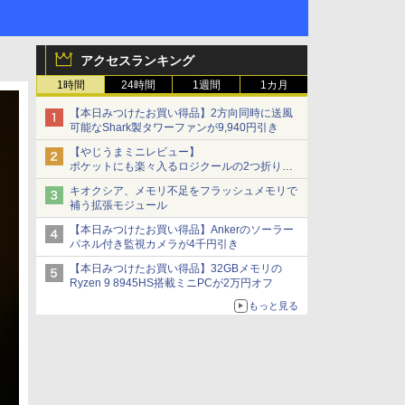
アクセスランキング
1時間
24時間
1週間
1カ月
【本日みつけたお買い得品】2方向同時に送風
可能なShark製タワーファンが9,940円引き
【やじうまミニレビュー】
ポケットにも楽々入るロジクールの2つ折りマ
ウス「Mobi Fold」。その気になるギミックと
キオクシア、メモリ不足をフラッシュメモリで
は？
補う拡張モジュール
【本日みつけたお買い得品】Ankerのソーラー
パネル付き監視カメラが4千円引き
【本日みつけたお買い得品】32GBメモリの
Ryzen 9 8945HS搭載ミニPCが2万円オフ
もっと見る