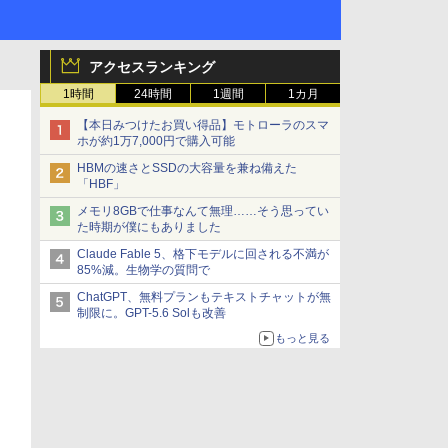
アクセスランキング
1時間
24時間
1週間
1カ月
【本日みつけたお買い得品】モトローラのスマ
ホが約1万7,000円で購入可能
HBMの速さとSSDの大容量を兼ね備えた
「HBF」
メモリ8GBで仕事なんて無理……そう思ってい
た時期が僕にもありました
Claude Fable 5、格下モデルに回される不満が
85%減。生物学の質問で
ChatGPT、無料プランもテキストチャットが無
制限に。GPT-5.6 Solも改善
もっと見る