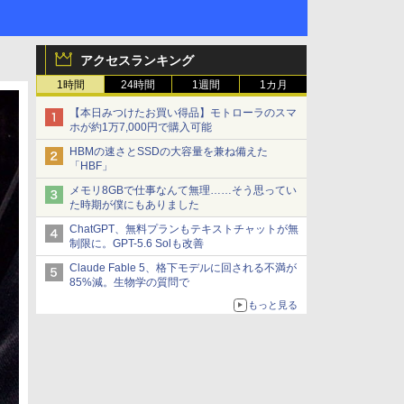
アクセスランキング
1時間
24時間
1週間
1カ月
【本日みつけたお買い得品】モトローラのスマ
ホが約1万7,000円で購入可能
HBMの速さとSSDの大容量を兼ね備えた
「HBF」
メモリ8GBで仕事なんて無理……そう思ってい
た時期が僕にもありました
ChatGPT、無料プランもテキストチャットが無
制限に。GPT-5.6 Solも改善
Claude Fable 5、格下モデルに回される不満が
85%減。生物学の質問で
もっと見る