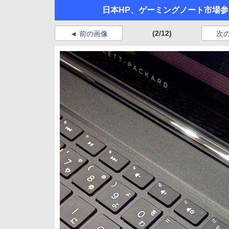
日本HP、ゲーミングノート市場参入第
(2/12)
前の画像
次