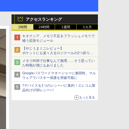
アクセスランキング
1時間
24時間
1週間
1カ月
キオクシア、メモリ不足をフラッシュメモリで
補う拡張モジュール
【やじうまミニレビュー】
ポケットにも楽々入るロジクールの2つ折りマ
ウス「Mobi Fold」。その気になるギミックと
メモリ8GBで仕事なんて無理……そう思ってい
は？
た時期が僕にもありました
Googleパスワードマネージャーに脆弱性、マル
ウェアでパスキー保護を突破可能に
7デバイスを1つのレシーバに集約！エレコム製
品向けUSBレシーバ
もっと見る