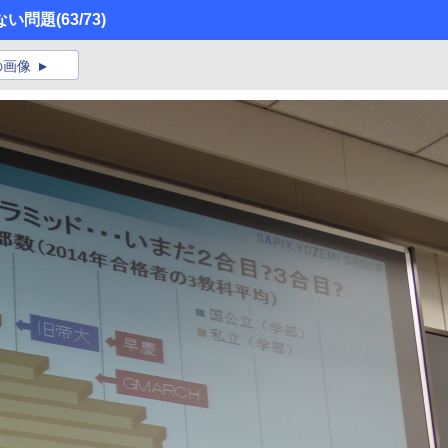
ない問題
(63/73)
の画像