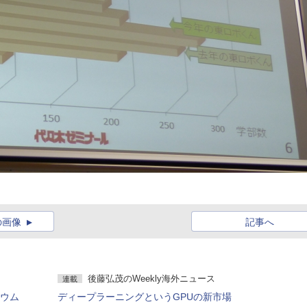
の画像
記事へ
後藤弘茂のWeekly海外ニュース
連載
ジウム
ディープラーニングというGPUの新市場