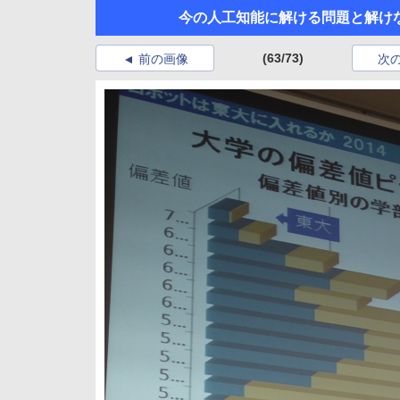
今の人工知能に解ける問題と解け
(63/73)
前の画像
次