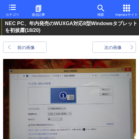
カテゴリ
過去記事
検索
Impressサイト
NEC PC、年内発売のWUXGA対応8型Windowsタブレット
を初披露
(18/20)
前の画像
次の画像