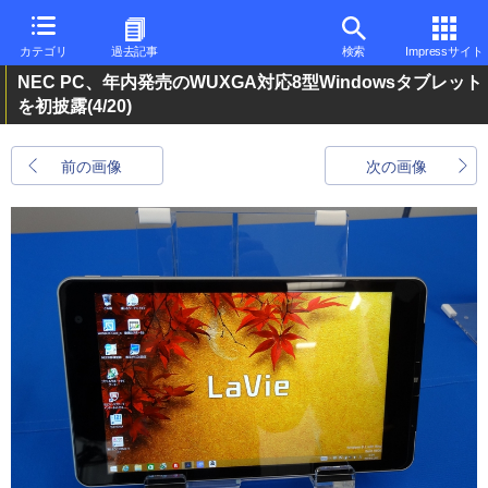
カテゴリ
過去記事
検索
Impressサイト
NEC PC、年内発売のWUXGA対応8型Windowsタブレット
を初披露
(4/20)
前の画像
次の画像