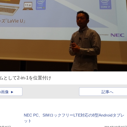
して2-in-1を位置付け
の画像
記事へ
NEC PC、SIMロックフリーLTE対応の8型Androidタブレ
ット