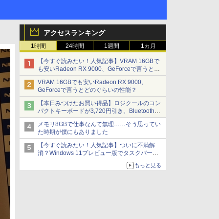
アクセスランキング
1時間
24時間
1週間
1カ月
【今すぐ読みたい！人気記事】VRAM 16GBで
も安いRadeon RX 9000、GeForceで言うとど
のぐらいの性能？ - PC Watch
VRAM 16GBでも安いRadeon RX 9000、
GeForceで言うとどのぐらいの性能？
【本日みつけたお買い得品】ロジクールのコン
パクトキーボードが3,720円引き。Bluetoothで3
台接続対応
メモリ8GBで仕事なんて無理……そう思ってい
た時期が僕にもありました
【今すぐ読みたい！人気記事】ついに不満解
消？Windows 11プレビュー版でタスクバーの
配置変更を徹底検証 - PC Watch
もっと見る