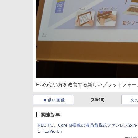
PCの使い方を改善する新しいプラットフォームと
(26/48)
前の画像
次
関連記事
NEC PC、Core M搭載の液晶着脱式ファンレス2-in-
1「LaVie U」