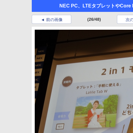
NEC PC、LTEタブレットやCor
(26/48)
前の画像
次