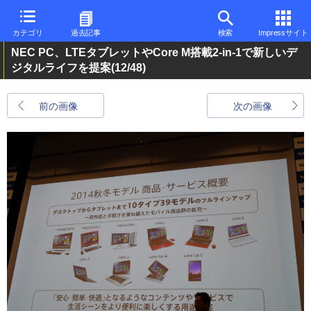
カテゴリ
過去記事
検索
Impressサイト
NEC PC、LTEタブレットやCore M搭載2-in-1で新しいデ
ジタルライフを提案
(12/48)
前の画像
次の画像