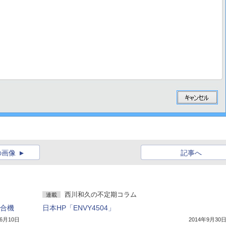
の画像
記事へ
西川和久の不定期コラム
連載
複合機
日本HP「ENVY4504」
年6月10日
2014年9月30