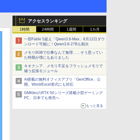
アクセスランキング
1時間
24時間
1週間
1カ月
一部Fable 5超え「Qwen3.8-Max」8月12日ダウ
ンロード可能に！Qwen3.8-27Bも順次
メモリ8GBで仕事なんて無理……そう思ってい
た時期が僕にもありました
キオクシア、メモリ不足をフラッシュメモリで
補う拡張モジュール
AI搭載の無料オフィスアプリ「GenOffice」公
開。Word/Excel形式にも対応
GMKtecのRTX 50シリーズ搭載小型ゲーミング
PC、日本でも発売へ
もっと見る