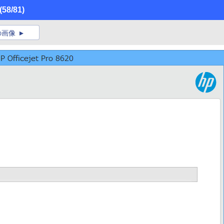
(58/81)
の画像