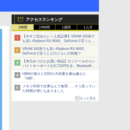
アクセスランキング
1時間
24時間
1週間
1カ月
【今すぐ読みたい！人気記事】VRAM 16GBで
も安いRadeon RX 9000、GeForceで言うとど
のぐらいの性能？ - PC Watch
VRAM 16GBでも安いRadeon RX 9000、
GeForceで言うとどのぐらいの性能？
【本日みつけたお買い得品】ロジクールのコン
パクトキーボードが3,720円引き。Bluetoothで3
台接続対応
HBMの速さとSSDの大容量を兼ね備えた
「HBF」
メモリ8GBで仕事なんて無理……そう思ってい
た時期が僕にもありました
もっと見る