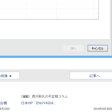
の画像
記事へ
西川和久の不定期コラム
連載
複合機
日本HP「ENVY4504」
年6月10日
2014年9月30