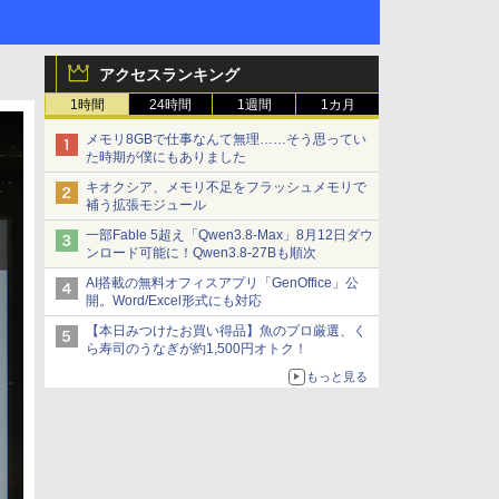
アクセスランキング
1時間
24時間
1週間
1カ月
メモリ8GBで仕事なんて無理……そう思ってい
た時期が僕にもありました
キオクシア、メモリ不足をフラッシュメモリで
補う拡張モジュール
一部Fable 5超え「Qwen3.8-Max」8月12日ダウ
ンロード可能に！Qwen3.8-27Bも順次
AI搭載の無料オフィスアプリ「GenOffice」公
開。Word/Excel形式にも対応
【本日みつけたお買い得品】魚のプロ厳選、く
ら寿司のうなぎが約1,500円オトク！
もっと見る