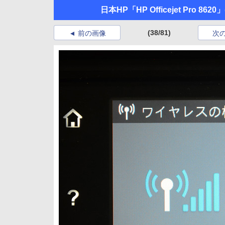
日本HP「HP Officejet Pro 8620」
(38/81)
前の画像
次