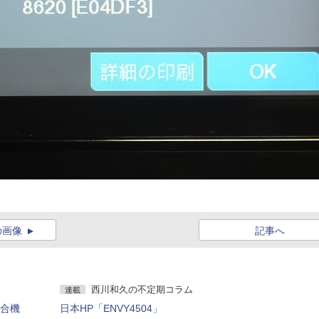
の画像
記事へ
西川和久の不定期コラム
連載
複合機
日本HP「ENVY4504」