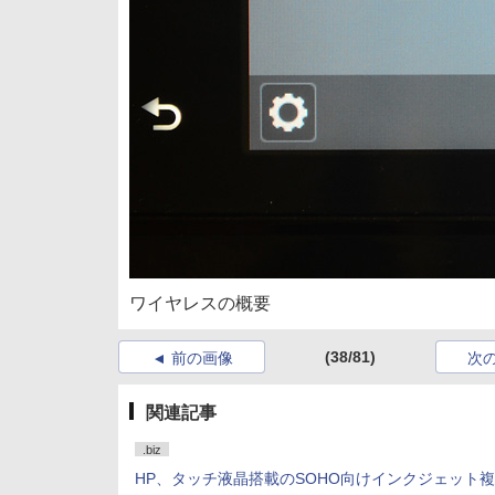
ワイヤレスの概要
(38/81)
前の画像
次
関連記事
.biz
HP、タッチ液晶搭載のSOHO向けインクジェット