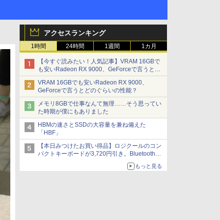
アクセスランキング
1時間
24時間
1週間
1カ月
【今すぐ読みたい！人気記事】VRAM 16GBで
も安いRadeon RX 9000、GeForceで言うとど
のぐらいの性能？ - PC Watch
VRAM 16GBでも安いRadeon RX 9000、
GeForceで言うとどのぐらいの性能？
メモリ8GBで仕事なんて無理……そう思ってい
た時期が僕にもありました
HBMの速さとSSDの大容量を兼ね備えた
「HBF」
【本日みつけたお買い得品】ロジクールのコン
パクトキーボードが3,720円引き。Bluetoothで3
台接続対応
もっと見る