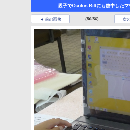
親子でOculus Riftにも熱中
(50/56)
前の画像
次