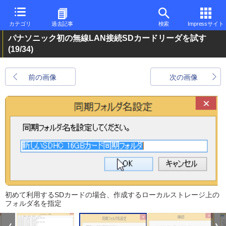
カテゴリ
過去記事
検索
Impressサイト
パナソニック初の無線LAN接続SDカードリーダを試す
(19/34)
前の画像
次の画像
初めて利用するSDカードの場合、作成するローカルストレージ上の
フォルダ名を指定