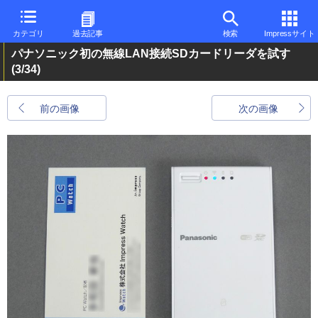
カテゴリ
過去記事
検索
Impressサイト
パナソニック初の無線LAN接続SDカードリーダを試す
(3/34)
前の画像
次の画像