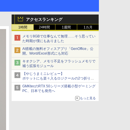
アクセスランキング
1時間
24時間
1週間
1カ月
メモリ8GBで仕事なんて無理……そう思ってい
た時期が僕にもありました
AI搭載の無料オフィスアプリ「GenOffice」公
開。Word/Excel形式にも対応
キオクシア、メモリ不足をフラッシュメモリで
補う拡張モジュール
【やじうまミニレビュー】
ポケットにも楽々入るロジクールの2つ折りマ
ウス「Mobi Fold」。その気になるギミックと
GMKtecのRTX 50シリーズ搭載小型ゲーミング
は？
PC、日本でも発売へ
もっと見る