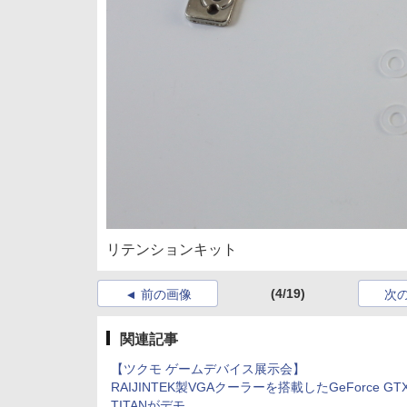
リテンションキット
(4/19)
前の画像
次
関連記事
【ツクモ ゲームデバイス展示会】
RAIJINTEK製VGAクーラーを搭載したGeForce GT
TITANがデモ