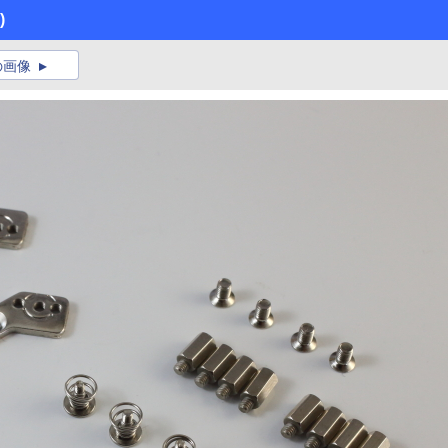
)
の画像