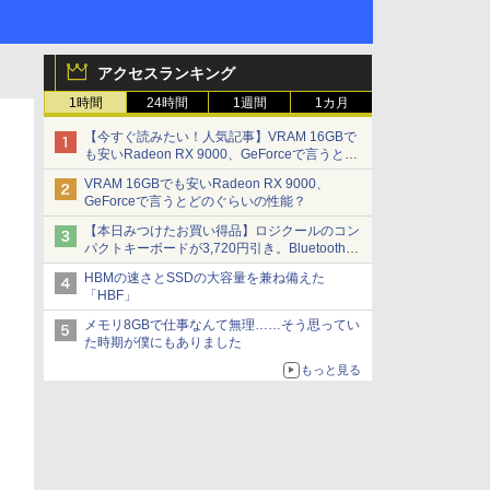
アクセスランキング
1時間
24時間
1週間
1カ月
【今すぐ読みたい！人気記事】VRAM 16GBで
も安いRadeon RX 9000、GeForceで言うとど
のぐらいの性能？ - PC Watch
VRAM 16GBでも安いRadeon RX 9000、
GeForceで言うとどのぐらいの性能？
【本日みつけたお買い得品】ロジクールのコン
パクトキーボードが3,720円引き。Bluetoothで3
台接続対応
HBMの速さとSSDの大容量を兼ね備えた
「HBF」
メモリ8GBで仕事なんて無理……そう思ってい
た時期が僕にもありました
もっと見る