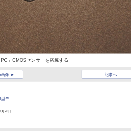
or PC」CMOSセンサーを搭載する
の画像
記事へ
6型モ
年1月28日