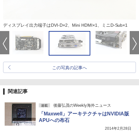
ディスプレイ出力端子はDVI-D×2、Mini HDMI×1、ミニD-Sub×1
この写真の記事へ
関連記事
後藤弘茂のWeekly海外ニュース
連載
「Maxwell」アーキテクチャはNVIDIA版
APUへの布石
2014年2月28日