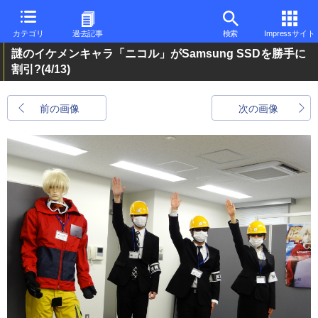
カテゴリ
過去記事
検索
Impressサイト
謎のイケメンキャラ「ニコル」がSamsung SSDを勝手に
割引?
(4/13)
前の画像
次の画像