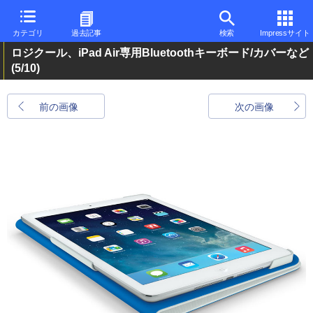
カテゴリ
過去記事
検索
Impressサイト
ロジクール、iPad Air専用Bluetoothキーボード/カバーなど
(5/10)
前の画像
次の画像