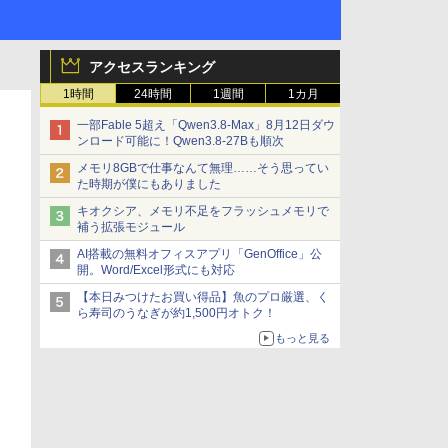
アクセスランキング
1時間
24時間
1週間
1カ月
一部Fable 5超え「Qwen3.8-Max」8月12日ダウ
ンロード可能に！Qwen3.8-27Bも順次
メモリ8GBで仕事なんて無理……そう思ってい
た時期が僕にもありました
キオクシア、メモリ不足をフラッシュメモリで
補う拡張モジュール
AI搭載の無料オフィスアプリ「GenOffice」公
開。Word/Excel形式にも対応
【本日みつけたお買い得品】魚のプロ厳選、く
ら寿司のうなぎが約1,500円オトク！
もっと見る