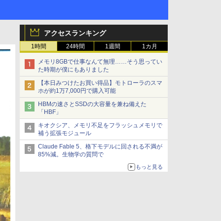
アクセスランキング
1時間
24時間
1週間
1カ月
メモリ8GBで仕事なんて無理……そう思ってい
た時期が僕にもありました
【本日みつけたお買い得品】モトローラのスマ
ホが約1万7,000円で購入可能
HBMの速さとSSDの大容量を兼ね備えた
「HBF」
キオクシア、メモリ不足をフラッシュメモリで
補う拡張モジュール
Claude Fable 5、格下モデルに回される不満が
85%減。生物学の質問で
もっと見る