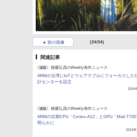
(34/34)
前の画像
関連記事
後藤弘茂のWeekly海外ニュース
連載
ARMが台湾にIoTとウェアラブルにフォーカスしたC
計センターを設立
201
後藤弘茂のWeekly海外ニュース
連載
ARMの次期CPU「Cortex-A12」とGPU「Mali-T70
明らかに
2013