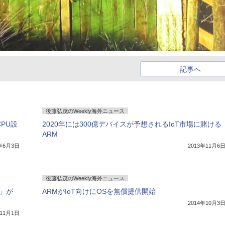
記事へ
後藤弘茂のWeekly海外ニュース
PU設
2020年には300億デバイスが予想されるIoT市場に賭ける
ARM
4年6月3日
2013年11月6
後藤弘茂のWeekly海外ニュース
0」が
ARMがIoT向けにOSを無償提供開始
2014年10月3
年11月1日