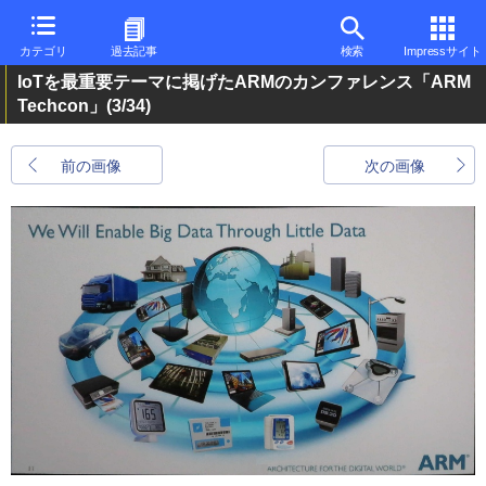
カテゴリ
過去記事
検索
Impressサイト
IoTを最重要テーマに掲げたARMのカンファレンス「ARM
Techcon」
(3/34)
前の画像
次の画像