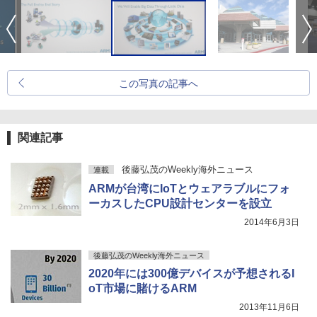
この写真の記事へ
関連記事
後藤弘茂のWeekly海外ニュース
連載
ARMが台湾にIoTとウェアラブルにフォ
ーカスしたCPU設計センターを設立
2014年6月3日
後藤弘茂のWeekly海外ニュース
2020年には300億デバイスが予想されるI
oT市場に賭けるARM
2013年11月6日