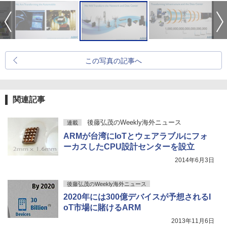
この写真の記事へ
関連記事
後藤弘茂のWeekly海外ニュース
連載
ARMが台湾にIoTとウェアラブルにフォ
ーカスしたCPU設計センターを設立
2014年6月3日
後藤弘茂のWeekly海外ニュース
2020年には300億デバイスが予想されるI
oT市場に賭けるARM
2013年11月6日