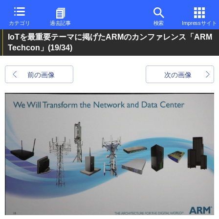
カテゴリ
過去記事
検索
Impressサイト
IoTを最重要テーマに掲げたARMのカンファレンス「ARM
Techcon」
(19/34)
前の画像
次の画像