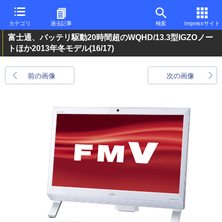
カテゴリ
過去記事
検索
Impressサイト
富士通、バッテリ駆動20時間超のWQHD/13.3型IGZOノー
トほか2013年冬モデル
(16/17)
前の画像
次の画像