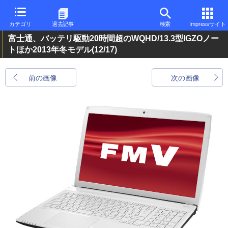
カテゴリ
過去記事
検索
Impressサイト
富士通、バッテリ駆動20時間超のWQHD/13.3型IGZOノー
トほか2013年冬モデル
(12/17)
前の画像
次の画像