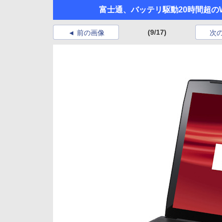
富士通、バッテリ駆動20時間超のWQ
(9/17)
前の画像
次