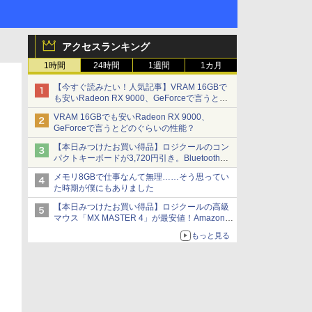
アクセスランキング
1時間
24時間
1週間
1カ月
【今すぐ読みたい！人気記事】VRAM 16GBで
も安いRadeon RX 9000、GeForceで言うとど
のぐらいの性能？ - PC Watch
VRAM 16GBでも安いRadeon RX 9000、
GeForceで言うとどのぐらいの性能？
【本日みつけたお買い得品】ロジクールのコン
パクトキーボードが3,720円引き。Bluetoothで3
台接続対応
メモリ8GBで仕事なんて無理……そう思ってい
た時期が僕にもありました
【本日みつけたお買い得品】ロジクールの高級
マウス「MX MASTER 4」が最安値！Amazonで
3千円弱の割引
もっと見る