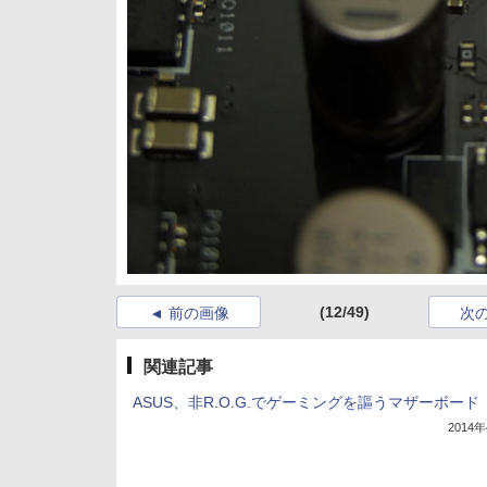
(12/49)
前の画像
次
関連記事
ASUS、非R.O.G.でゲーミングを謳うマザーボード
2014