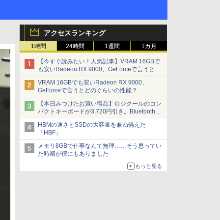
アクセスランキング
1時間
24時間
1週間
1カ月
【今すぐ読みたい！人気記事】VRAM 16GBで
も安いRadeon RX 9000、GeForceで言うとど
のぐらいの性能？ - PC Watch
VRAM 16GBでも安いRadeon RX 9000、
GeForceで言うとどのぐらいの性能？
【本日みつけたお買い得品】ロジクールのコン
パクトキーボードが3,720円引き。Bluetoothで3
台接続対応
HBMの速さとSSDの大容量を兼ね備えた
「HBF」
メモリ8GBで仕事なんて無理……そう思ってい
た時期が僕にもありました
もっと見る