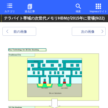
カテゴリ
過去記事
検索
Impressサイト
テラバイト帯域の次世代メモリHBMが2015年に登場
(9/22)
前の画像
次の画像