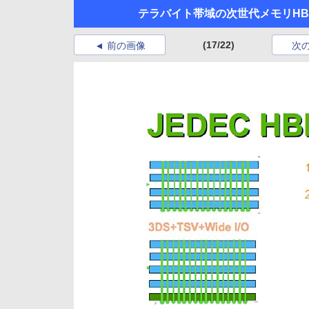
テラバイト帯域の次世代メモリHBM
(17/22)
前の画像
次