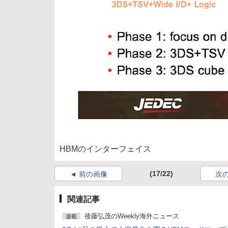
HBMのインターフェイス
(17/22)
前の画像
次
関連記事
後藤弘茂のWeekly海外ニュース
連載