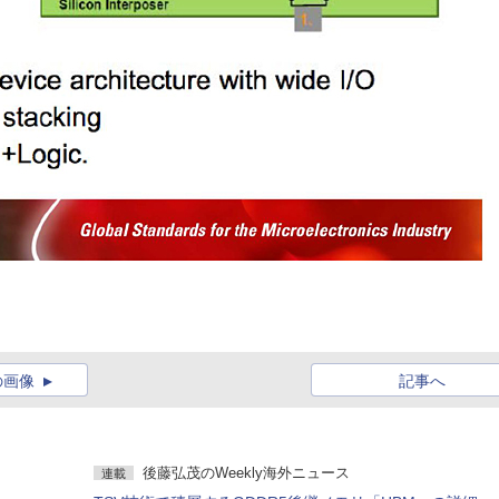
の画像
記事へ
後藤弘茂のWeekly海外ニュース
連載