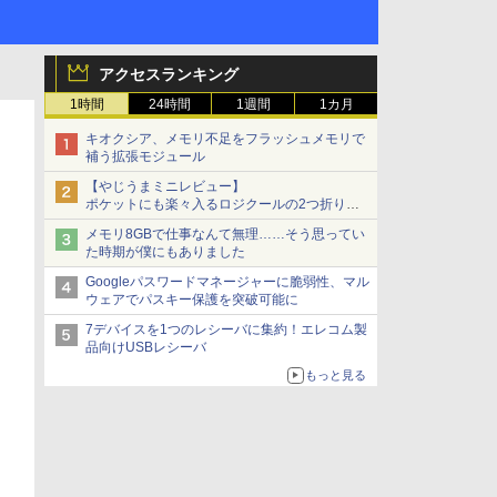
アクセスランキング
1時間
24時間
1週間
1カ月
キオクシア、メモリ不足をフラッシュメモリで
補う拡張モジュール
【やじうまミニレビュー】
ポケットにも楽々入るロジクールの2つ折りマ
ウス「Mobi Fold」。その気になるギミックと
メモリ8GBで仕事なんて無理……そう思ってい
は？
た時期が僕にもありました
Googleパスワードマネージャーに脆弱性、マル
ウェアでパスキー保護を突破可能に
7デバイスを1つのレシーバに集約！エレコム製
品向けUSBレシーバ
もっと見る