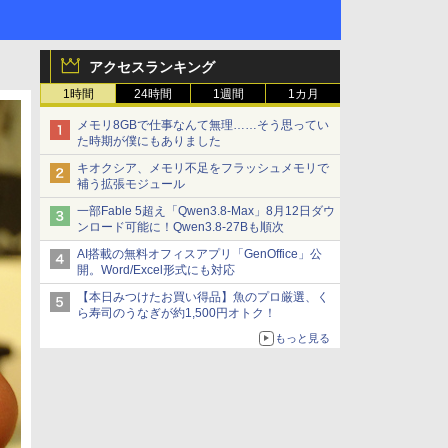
アクセスランキング
1時間
24時間
1週間
1カ月
メモリ8GBで仕事なんて無理……そう思ってい
た時期が僕にもありました
キオクシア、メモリ不足をフラッシュメモリで
補う拡張モジュール
一部Fable 5超え「Qwen3.8-Max」8月12日ダウ
ンロード可能に！Qwen3.8-27Bも順次
AI搭載の無料オフィスアプリ「GenOffice」公
開。Word/Excel形式にも対応
【本日みつけたお買い得品】魚のプロ厳選、く
ら寿司のうなぎが約1,500円オトク！
もっと見る