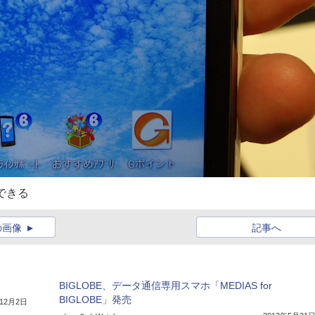
できる
の画像
記事へ
BIGLOBE、データ通信専用スマホ「MEDIAS for
BIGLOBE」発売
年12月2日