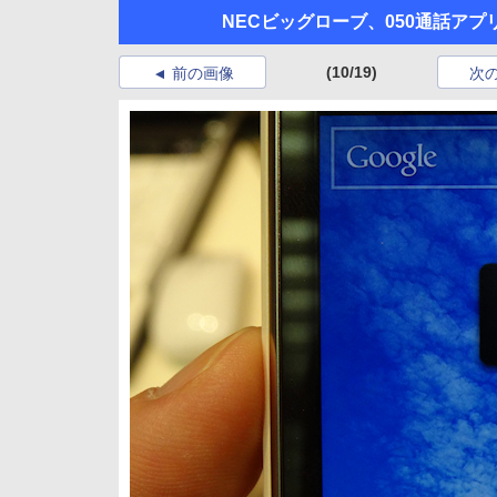
NECビッグローブ、050通話アプ
(10/19)
前の画像
次