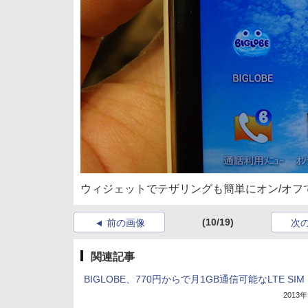
ウィジェットでテザリングも簡単にオン/オフ
(10/19)
前の画像
次
関連記事
BIGLOBE、770円からで月1GB通信可能なLTE SIM
2013