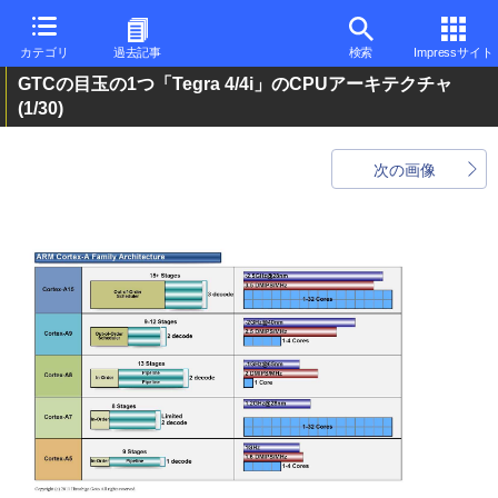
カテゴリ
過去記事
検索
Impressサイト
GTCの目玉の1つ「Tegra 4/4i」のCPUアーキテクチャ
(1/30)
次の画像