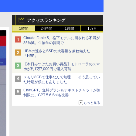
アクセスランキング
1時間
24時間
1週間
1カ月
Claude Fable 5、格下モデルに回される不満が
85%減。生物学の質問で
HBMの速さとSSDの大容量を兼ね備えた
「HBF」
【本日みつけたお買い得品】モトローラのスマ
ホが約1万7,000円で購入可能
メモリ8GBで仕事なんて無理……そう思ってい
た時期が僕にもありました
ChatGPT、無料プランもテキストチャットが無
制限に。GPT-5.6 Solも改善
もっと見る