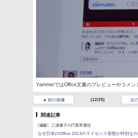
YammerではOffice文書のプレビューやコメ
(12/25)
前の画像
次
関連記事
三浦優子のIT業界通信
連載
なぜ日本のOffice 2013のライセンス形態が特別な