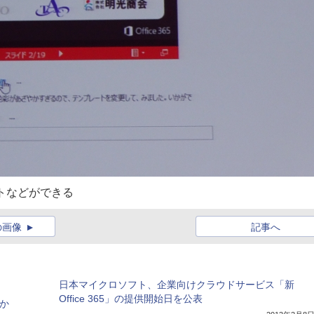
ントなどができる
の画像
記事へ
日本マイクロソフト、企業向けクラウドサービス「新
Office 365」の提供開始日を公表
のか