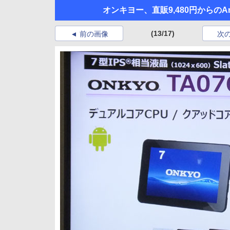
オンキヨー、直販9,480円からのAn
(13/17)
前の画像
次