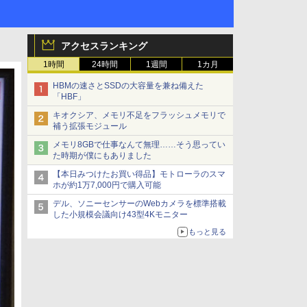
アクセスランキング
1時間
24時間
1週間
1カ月
HBMの速さとSSDの大容量を兼ね備えた
「HBF」
キオクシア、メモリ不足をフラッシュメモリで
補う拡張モジュール
メモリ8GBで仕事なんて無理……そう思ってい
た時期が僕にもありました
【本日みつけたお買い得品】モトローラのスマ
ホが約1万7,000円で購入可能
デル、ソニーセンサーのWebカメラを標準搭載
した小規模会議向け43型4Kモニター
もっと見る