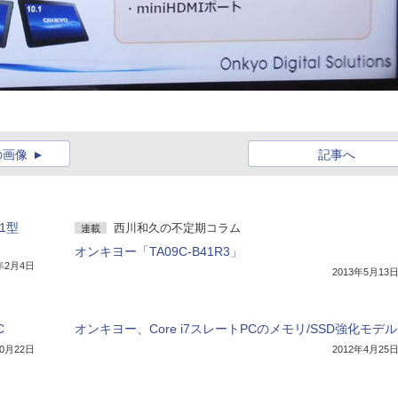
の画像
記事へ
1型
西川和久の不定期コラム
連載
オンキヨー「TA09C-B41R3」
4年2月4日
2013年5月13
C
オンキヨー、Core i7スレートPCのメモリ/SSD強化モデル
10月22日
2012年4月25