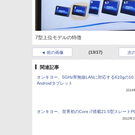
7型上位モデルの特徴
(13/17)
前の画像
次
関連記事
オンキヨー、5GHz帯無線LANに対応する610gの10.
Androidタブレット
201
オンキヨー、世界初のCore i7搭載21.5型スレートP
2012年