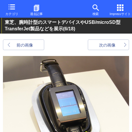
カテゴリ
過去記事
検索
Impressサイト
東芝、腕時計型のスマートデバイスやUSB/microSD型
TransferJet製品などを展示
(6/18)
前の画像
次の画像