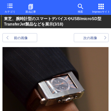
カテゴリ
過去記事
検索
Impressサイト
東芝、腕時計型のスマートデバイスやUSB/microSD型
TransferJet製品などを展示
(3/18)
前の画像
次の画像