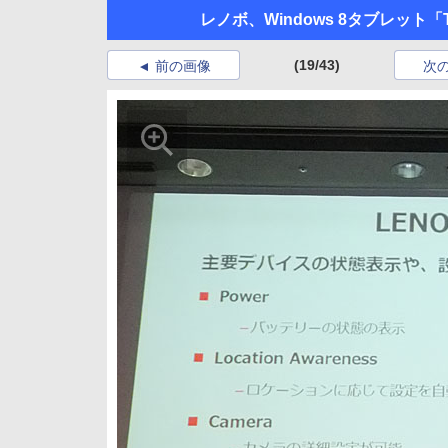
レノボ、Windows 8タブレット「Th
(19/43)
前の画像
次