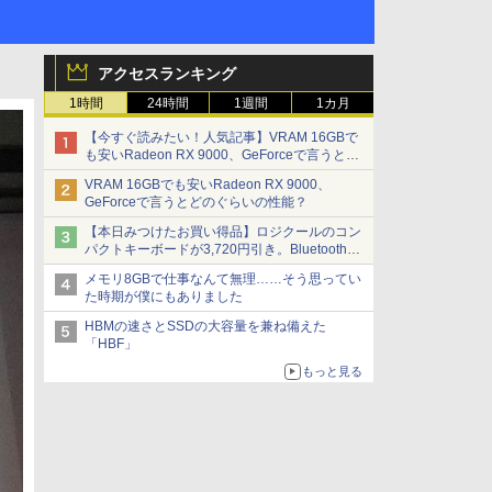
アクセスランキング
1時間
24時間
1週間
1カ月
【今すぐ読みたい！人気記事】VRAM 16GBで
も安いRadeon RX 9000、GeForceで言うとど
のぐらいの性能？ - PC Watch
VRAM 16GBでも安いRadeon RX 9000、
GeForceで言うとどのぐらいの性能？
【本日みつけたお買い得品】ロジクールのコン
パクトキーボードが3,720円引き。Bluetoothで3
台接続対応
メモリ8GBで仕事なんて無理……そう思ってい
た時期が僕にもありました
HBMの速さとSSDの大容量を兼ね備えた
「HBF」
もっと見る