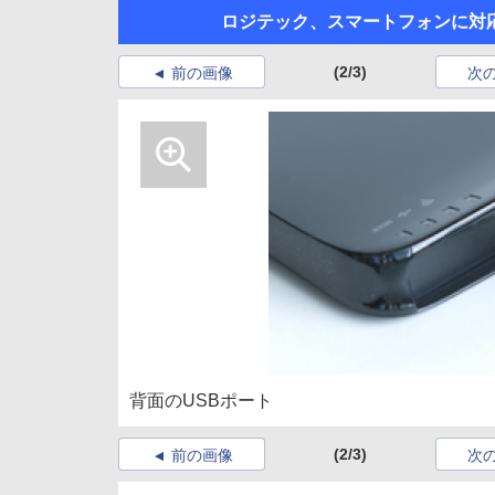
ロジテック、スマートフォンに対応し
(2/3)
前の画像
次
背面のUSBポート
(2/3)
前の画像
次