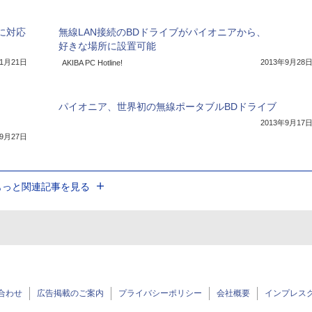
に対応
無線LAN接続のBDドライブがパイオニアから、
好きな場所に設置可能
11月21日
2013年9月28
AKIBA PC Hotline!
パイオニア、世界初の無線ポータブルBDドライブ
2013年9月17
年9月27日
もっと関連記事を見る
合わせ
広告掲載のご案内
プライバシーポリシー
会社概要
インプレス