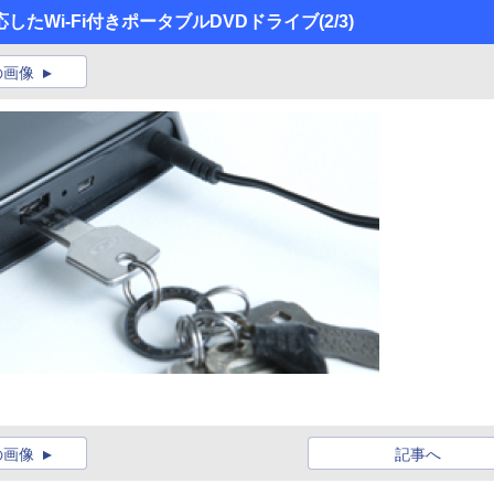
たWi-Fi付きポータブルDVDドライブ
(2/3)
の画像
の画像
記事へ