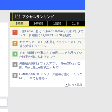
アクセスランキング
1時間
24時間
1週間
1カ月
一部Fable 5超え「Qwen3.8-Max」8月12日ダウ
ンロード可能に！Qwen3.8-27Bも順次
キオクシア、メモリ不足をフラッシュメモリで
補う拡張モジュール
メモリ8GBで仕事なんて無理……そう思ってい
た時期が僕にもありました
AI搭載の無料オフィスアプリ「GenOffice」公
開。Word/Excel形式にも対応
GMKtecのRTX 50シリーズ搭載小型ゲーミング
PC、日本でも発売へ
もっと見る