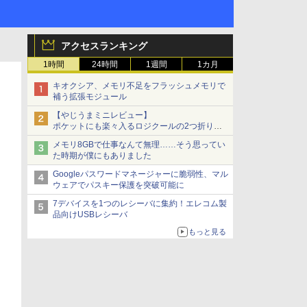
アクセスランキング
1時間
24時間
1週間
1カ月
キオクシア、メモリ不足をフラッシュメモリで
補う拡張モジュール
【やじうまミニレビュー】
ポケットにも楽々入るロジクールの2つ折りマ
ウス「Mobi Fold」。その気になるギミックと
メモリ8GBで仕事なんて無理……そう思ってい
は？
た時期が僕にもありました
Googleパスワードマネージャーに脆弱性、マル
ウェアでパスキー保護を突破可能に
7デバイスを1つのレシーバに集約！エレコム製
品向けUSBレシーバ
もっと見る