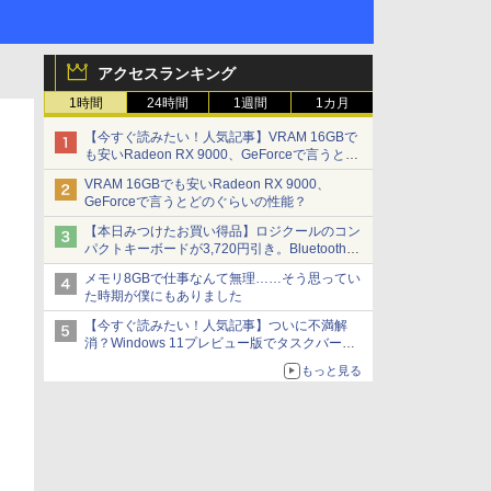
アクセスランキング
1時間
24時間
1週間
1カ月
【今すぐ読みたい！人気記事】VRAM 16GBで
も安いRadeon RX 9000、GeForceで言うとど
のぐらいの性能？ - PC Watch
VRAM 16GBでも安いRadeon RX 9000、
GeForceで言うとどのぐらいの性能？
【本日みつけたお買い得品】ロジクールのコン
パクトキーボードが3,720円引き。Bluetoothで3
台接続対応
メモリ8GBで仕事なんて無理……そう思ってい
た時期が僕にもありました
【今すぐ読みたい！人気記事】ついに不満解
消？Windows 11プレビュー版でタスクバーの
配置変更を徹底検証 - PC Watch
もっと見る