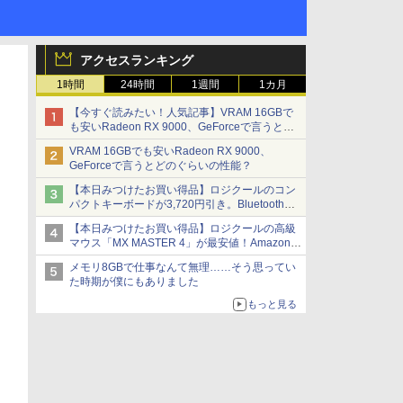
アクセスランキング
1時間
24時間
1週間
1カ月
【今すぐ読みたい！人気記事】VRAM 16GBで
も安いRadeon RX 9000、GeForceで言うとど
のぐらいの性能？ - PC Watch
VRAM 16GBでも安いRadeon RX 9000、
GeForceで言うとどのぐらいの性能？
【本日みつけたお買い得品】ロジクールのコン
パクトキーボードが3,720円引き。Bluetoothで3
台接続対応
【本日みつけたお買い得品】ロジクールの高級
マウス「MX MASTER 4」が最安値！Amazonで
3千円弱の割引
メモリ8GBで仕事なんて無理……そう思ってい
た時期が僕にもありました
もっと見る