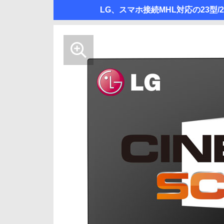
LG、スマホ接続MHL対応の23型/