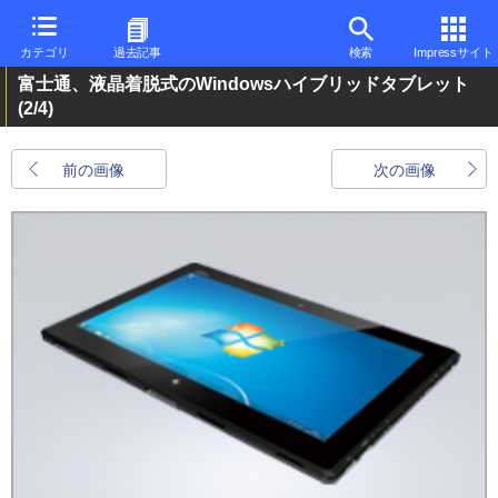
カテゴリ
過去記事
検索
Impressサイト
富士通、液晶着脱式のWindowsハイブリッドタブレット
(2/4)
前の画像
次の画像