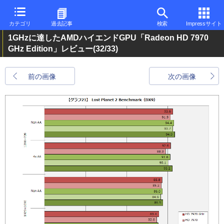
カテゴリ
過去記事
検索
Impressサイト
1GHzに達したAMDハイエンドGPU「Radeon HD 7970
GHz Edition」レビュー
(32/33)
前の画像
次の画像