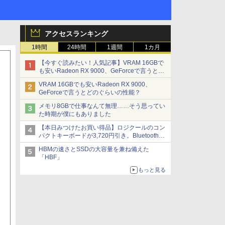
アクセスランキング
1時間
24時間
1週間
1カ月
【今すぐ読みたい！人気記事】VRAM 16GBで
も安いRadeon RX 9000、GeForceで言うとど
のぐらいの性能？ - PC Watch
VRAM 16GBでも安いRadeon RX 9000、
GeForceで言うとどのぐらいの性能？
メモリ8GBで仕事なんて無理……そう思ってい
た時期が僕にもありました
【本日みつけたお買い得品】ロジクールのコン
パクトキーボードが3,720円引き。Bluetoothで3
台接続対応
HBMの速さとSSDの大容量を兼ね備えた
「HBF」
もっと見る