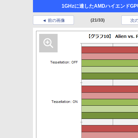
1GHzに達したAMDハイエンドGPU「R
(21/33)
前の画像
次